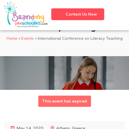
Contact Us Now
International Conference on
Literacy Teaching
Home
»
Events
»
International Conference on Literacy Teaching
This event has expired
May 14, 2020
Athens, Greece