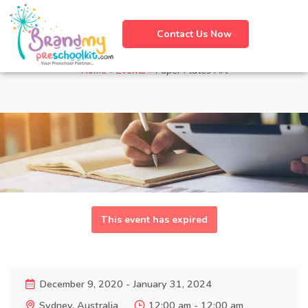
Contact Us Now
Paper Plates Art
Home
»
Events
»
Paper Plates Art
This event has expired
December 9, 2020 - January 31, 2024
Sydney, Australia
12:00 am - 12:00 am