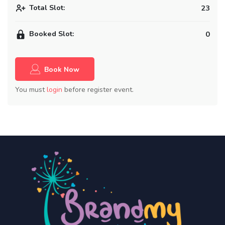
Total Slot:
23
Booked Slot:
0
Book Now
You must
login
before register event.